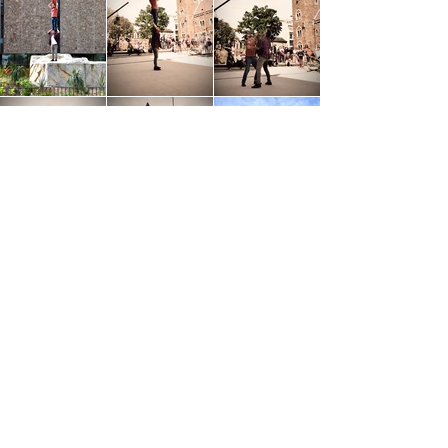
L'équipe
Conception, repérage, écriture et interprétation:
David Coll Povedano
É
criture et interprétation:
Camille De Truchis,
Diego Ruiz Moreno