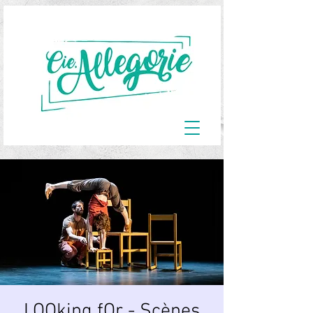
LOOking fOr - Scènes