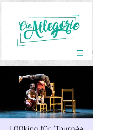
LOOking fOr (Tournée