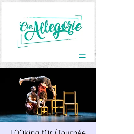
LOOking fOr (Tournée