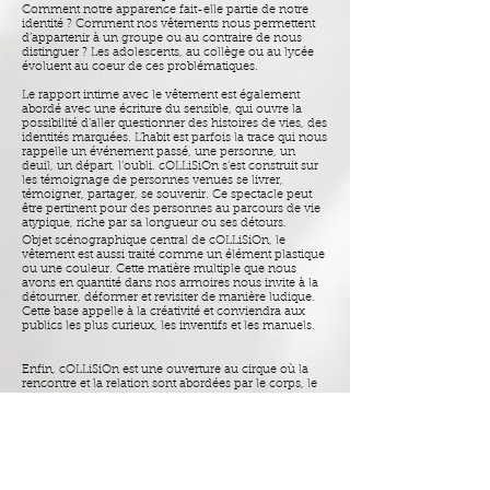
Comment notre apparence fait-elle partie de notre
identité ? Comment nos vêtements nous permettent
d’appartenir à un groupe ou au contraire de nous
distinguer ? Les adolescents, au collège ou au lycée
évoluent au coeur de ces problématiques.
Le rapport intime avec le vêtement est également
abordé avec une écriture du sensible, qui ouvre la
possibilité d’aller questionner des histoires de vies, des
identités marquées. L’habit est parfois la trace qui nous
rappelle un événement passé, une personne, un
deuil, un départ, l’oubli. cOLLiSiOn s’est construit sur
les témoignage de personnes venues se livrer,
témoigner, partager, se souvenir. Ce spectacle peut
être pertinent pour des personnes au parcours de vie
atypique, riche par sa longueur ou ses détours.
Objet scénographique central de cOLLiSiOn, le
vêtement est aussi traité comme un élément plastique
ou une couleur. Cette matière multiple que nous
avons en quantité dans nos armoires nous invite à la
détourner, déformer et revisiter de manière ludique.
Cette base appelle à la créativité et conviendra aux
publics les plus curieux, les inventifs et les manuels.
Enfin, cOLLiSiOn est une ouverture au cirque où la
rencontre et la relation sont abordées par le corps, le
mouvement et le contact physique. Ce spectacle
permet de questionner sa présence corporelle dans
l’espace, prendre conscience et porter attention à
celui des autres, d’entrer en interaction, se faire
confiance, avoir confiance en l’autre, et s’affirmer
comme un corps en présence d’autres. Les
adolescents, les groupes en fragilité sociale, par