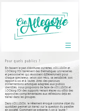
Pour quels publics ?
En faisant le pari d'écritures ouvertes, cOLLiSiOn et
LOOking fOr traversent des thématiques universelles
et personnelles qui résonnent différemment pour
chaque spectateur, selon son vécu, sa sensibilité, son
rapport à soi et à l’autre. Avec des parcours
d’interventions artistiques adaptées aux publics
identifiés, nous proposons de faire de cOLLiSiOn et
LOOking fOr des supports venant étayer ou offrir des
approches complémentaires aux réflexions déjà en
travail dans les groupes.
Dans cOLLiSiOn, le vêtement évoqué comme objet du
quotidien permet un travail sur la question du paraître
en société. Comment se présente-t-on à l’autre ?